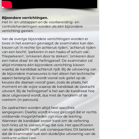
Bijzondere verrichtingen.
Het in- en uitstappen en de voorbereiding- en
controlehandelingen worden als één bijzondere
verrichting gezien.
Van de overige bijzondere verrichtingen worden er
twee in het examen gevraagd: de examinator kan dan
kiezen uit ‘in rechte lijn achteruit rijden’, ‘achteruit rijden
van een bocht’, ‘parkeren in een haaks of schuin vak’,
‘fileparkeren’, ‘omkeren door te steken’, ‘omkeren door
een halve draai’ én de hellingproef. De examinator zal
altijd minstens één bijzondere verrichting kiezen
waarbij de kandidaat achteruit rijdt. Bij de uitvoering van
de bijzondere manoeuvres is niet alleen het technische
aspect belangrijk. Er wordt vooral ook gelet op de
keuzes die daaraan vooraf gaan, zoals de plaats, het
moment en de wijze waarop de kandidaat de opdracht
uitvoert. Bij de hellingproef is het aan de kandidaat hoe
deze uitgevoerd wordt, dus met de handrem of de
voetrem (in parcours).
De opdrachten worden altijd heel specifiek
aangegeven.
Daarbij wordt ervoor gezorgd dat er rechts
voldoende mogelijkheden zijn voor de leerling.
Wanneer de kandidaat ervoor kiest om de oefening
toch links uit te voeren, mag dat ook. Het specificeren
van de opdracht heeft ook consequenties: Dit betekent
dat de examinator ook een duidelijke uitvoering van de
opdracht willen zien.