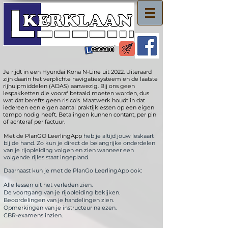
Je rijdt in een Hyundai Kona N-Line uit 2022.
Uiteraard
zijn daarin het verplichte navigatiesysteem en de laatste
rijhulpmiddelen (ADAS) aanwezig.
Bij ons geen
lespakketten die vooraf betaald moeten worden, dus
wat dat berefts geen risico's. Maatwerk houdt in dat
iedereen een eigen aantal praktijklessen op een eigen
tempo nodig heeft. Betalingen
kunnen contant, per pin
of achteraf per factuur.
Met de PlanGO LeerlingApp
heb je altijd jouw leskaart
bij de hand.
Zo kun je direct de belangrijke onderdelen
van je rijopleiding volgen en zien wanneer een
volgende rijles staat ingepland.
Daarnaast kun je met de PlanGo LeerlingApp ook:
Alle lessen uit het verleden zien.
De voortgang van je rijopleiding bekijken.
Beoordelingen van je handelingen zien.
Opmerkingen van je instructeur nalezen.
CBR-examens inzien.