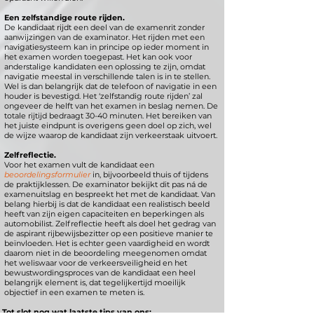
Een zelfstandige route rijden.
De kandidaat rijdt een deel van de examenrit zonder
aanwijzingen van de examinator. Het rijden met een
navigatiesysteem kan in principe op ieder moment in
het examen worden toegepast. Het kan ook voor
anderstalige kandidaten een oplossing te zijn, omdat
navigatie meestal in verschillende talen is in te stellen.
Wel is dan belangrijk dat de telefoon of navigatie in een
houder is bevestigd. Het ‘zelfstandig route rijden’ zal
ongeveer de helft van het examen in beslag nemen. De
totale rijtijd bedraagt 30-40 minuten. Het bereiken van
het juiste eindpunt is overigens geen doel op zich, wel
de wijze waarop de kandidaat zijn verkeerstaak uitvoert.
Zelfreflectie.
Voor het examen vult de kandidaat een
beoordelingsformulier
in, bijvoorbeeld thuis of tijdens
de praktijklessen. De examinator bekijkt dit pas ná de
examenuitslag en bespreekt het met de kandidaat. Van
belang hierbij is dat de kandidaat een realistisch beeld
heeft van zijn eigen capaciteiten en beperkingen als
automobilist. Zelfreflectie heeft als doel het gedrag van
de aspirant rijbewijsbezitter op een positieve manier te
beïnvloeden. Het is echter geen vaardigheid en wordt
daarom niet in de beoordeling meegenomen omdat
het weliswaar voor de verkeersveiligheid en het
bewustwordingsproces van de kandidaat een heel
belangrijk element is, dat tegelijkertijd moeilijk
objectief in een examen te meten is.
Tot slot nog wat laatste tips van ons: